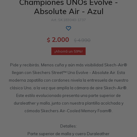
Championes UNOs Evolve -
Absolute Air - Azul
Sandalias
Memory Foam
GO WALK
Slip-ins
Luxe Foam
Work & Safety
SK183040-1737
Slip-ins
Yoga Foam
UNOs
Slip-On
Memory Foam
2.000
$
4.990
$
Slip-On
Work & Safety
59
Pide y recibirás. Menos cuña y aún más visibilidad Skech-Air®
llegan con Skechers Street™ Uno Evolve - Absolute Air. Esta
moderna zapatilla con cordones nivela la entresuela de nuestro
clásico Uno, a la vez que amplía la cámara de aire Skech-Air®.
Este estilo evolucionado presenta una parte superior de
duraleather y malla, junto con nuestra plantilla acolchada y
cómoda Skechers Air-Cooled Memory Foam®.
Detalles:
Parte superior de malla y cuero Duraleather