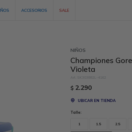
IÑOS
ACCESORIOS
SALE
NIÑOS
Championes Gore 
Violeta
SK303882L-4162
2.290
$
UBICAR EN TIENDA
Talle:
1
1.5
2.5