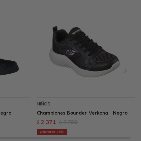
NIÑOS
Negro
Championes Bounder-Verkona - Negro
2.371
2.790
$
$
15