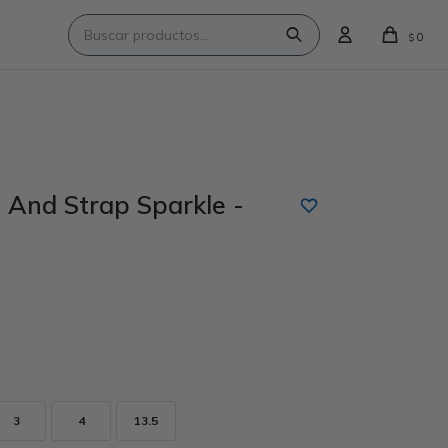
0
$
And Strap Sparkle -
3
4
13.5