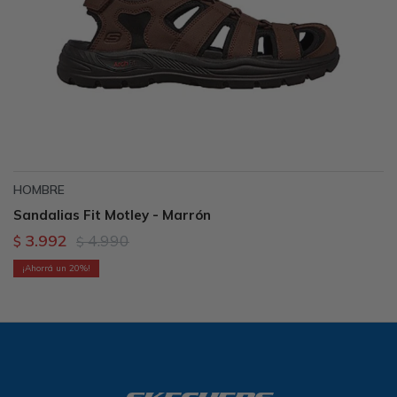
HOMBRE
Sandalias Fit Motley - Marrón
3.992
4.990
$
$
20