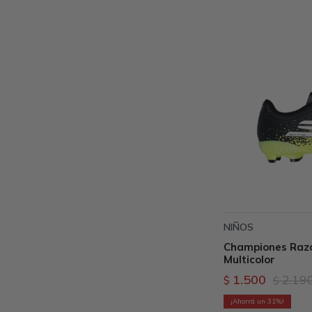
NIÑOS
Championes Razor
Multicolor
1.500
2.19
$
$
31