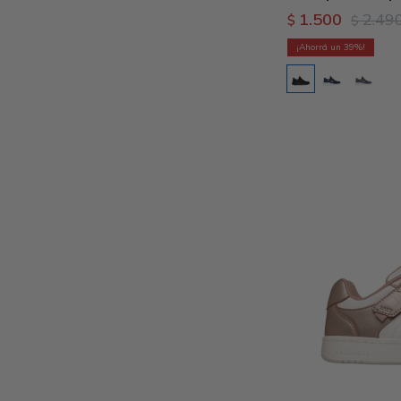
1.500
2.49
$
$
39