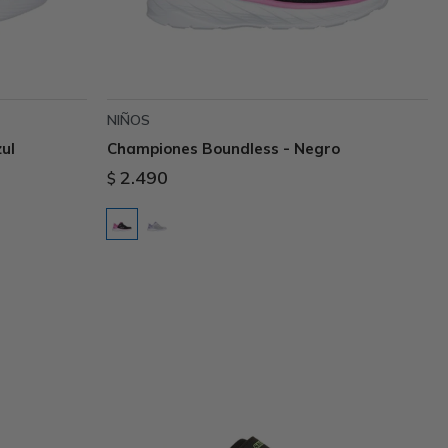
NIÑOS
ul
Championes Boundless - Negro
2.490
$