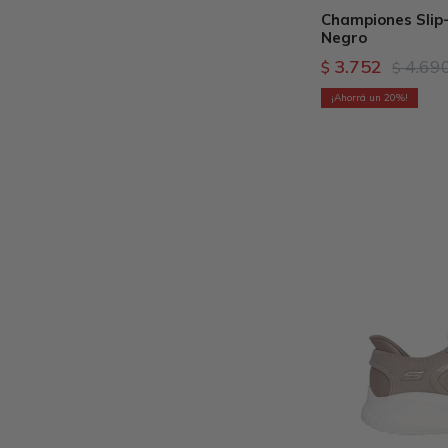
Championes Slip-
Negro
3.752
4.69
$
$
20