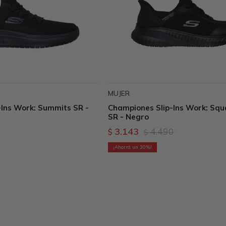
MUJER
-Ins Work: Summits SR -
Championes Slip-Ins Work: Sq
SR - Negro
3.143
4.490
$
$
30