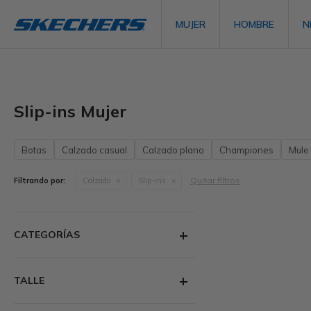
MUJER
HOMBRE
N
Slip-ins Mujer
Botas
Calzado casual
Calzado plano
Championes
Mule
Quitar filtros
Filtrando por:
Calzado
Slip-ins
CATEGORÍAS
TALLE