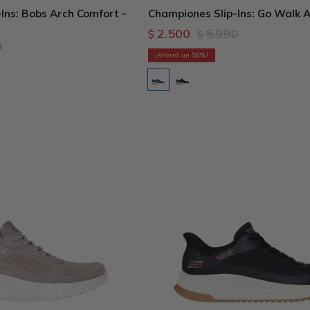
Ins: Bobs Arch Comfort -
Championes Slip-Ins: Go Walk Ai
2.500
5.990
$
$
0
58