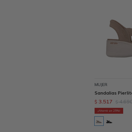
MUJER
Sandalias Pierlit
3.517
4.69
$
$
25