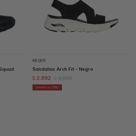
MUJER
 Squad
Sandalias Arch Fit - Negro
2.992
3.990
$
$
25