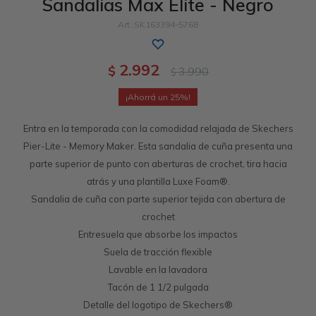
Sandalias Max Elite - Negro
Sandalias
Luxe Foam
GO WALK
Slip-ins
Goga Mat
Work & Safety
SK163394-5768
Slip-ins
Memory Foam
UNOs
Slip-On
Luxe Foam
2.992
$
3.990
$
Slip-On
Yoga Foam
Work & Safety
Memory Foam
25
Entra en la temporada con la comodidad relajada de Skechers
Pier-Lite - Memory Maker. Esta sandalia de cuña presenta una
parte superior de punto con aberturas de crochet, tira hacia
atrás y una plantilla Luxe Foam®.
Sandalia de cuña con parte superior tejida con abertura de
crochet
Entresuela que absorbe los impactos
Suela de tracción flexible
Lavable en la lavadora
Tacón de 1 1/2 pulgada
Detalle del logotipo de Skechers®