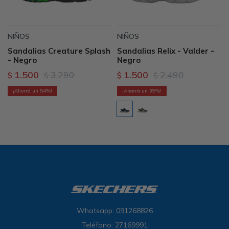
NIÑOS
NIÑOS
Sandalias Creature Splash
Sandalias Relix - Valder -
- Negro
Negro
1.500
3.290
1.500
2.490
$
$
$
$
54
39
Whatsapp: 091268826
Teléfono: 27169991