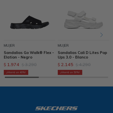
MUJER
MUJER
Sandalias Go Walk® Flex -
Sandalias Cali D Lites Pop
Elation - Negro
Ups 3.0 - Blanco
1.974
3.290
2.145
4.290
$
$
$
$
40
50