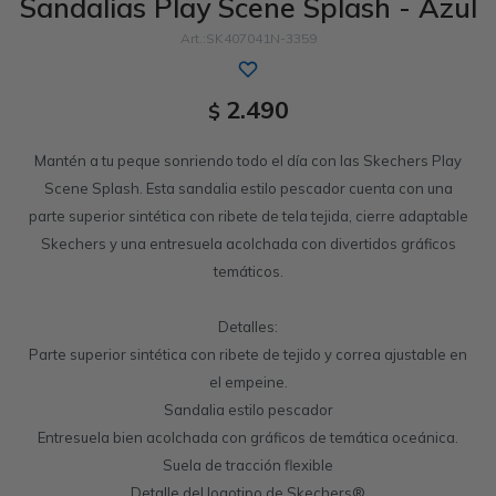
Sandalias Play Scene Splash - Azul
Sandalias
Luxe Foam
GO WALK
Slip-ins
Goga Mat
Work & Safety
SK407041N-3359
Slip-ins
Memory Foam
UNOs
Slip-On
Luxe Foam
2.490
$
Slip-On
Yoga Foam
Work & Safety
Memory Foam
Mantén a tu peque sonriendo todo el día con las Skechers Play
Scene Splash. Esta sandalia estilo pescador cuenta con una
Air-Cooled
Air-Cooled
parte superior sintética con ribete de tela tejida, cierre adaptable
Skechers y una entresuela acolchada con divertidos gráficos
temáticos.
Detalles:
Parte superior sintética con ribete de tejido y correa ajustable en
el empeine.
Sandalia estilo pescador
Entresuela bien acolchada con gráficos de temática oceánica.
Suela de tracción flexible
Detalle del logotipo de Skechers®