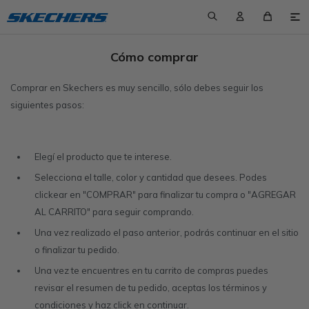

Cómo comprar
New in
New in
New in
Ver todo
¿Quiénes somos?
Cómo comprar
Comprar en Skechers es muy sencillo, sólo debes seguir los
Calzado
Calzado
Calzado
Calzado a $1500
Nuestras tiendas
Cambios y devoluciones
Ver todo
Ver todo
Ver todo
siguientes pasos:
Tecnologías
Tecnologías
Colecciones
Calzado a $2000
Contacto
Preguntas frecuentes
Botas
Botas
Calzado casual
Elegí el producto que te interese.
Colecciones
Colecciones
Calzado a $2500
Términos y condiciones
Envíos
Calzado casual
Air-Cooled Goga Mat
Calzado casual
Air-Cooled Goga Mat
Calzado plano
GO RUN
Selecciona el talle, color y cantidad que desees. Podes
clickear en "COMPRAR" para finalizar tu compra o "AGREGAR
Trabaja con nosotros
Calzado plano
Air-Cooled Memory Foam
BOBS
Calzado plano
Air-Cooled Memory Foam
BOBS
Championes
UNOs
AL CARRITO" para seguir comprando.
Championes
Arch Fit
Cali
Championes
Air-Cooled Performance
GO RUN
Sandalias
Una vez realizado el paso anterior, podrás continuar en el sitio
o finalizar tu pedido.
Mule
Glide-Step
D´lites
Ojotas
Arch Fit
GO WALK
Slip-ins
Una vez te encuentres en tu carrito de compras puedes
revisar el resumen de tu pedido, aceptas los términos y
Ojotas
Goga Mat
GO RUN
Sandalias
Glide-Step
UNOs
condiciones y haz click en continuar.