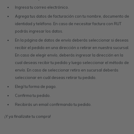
Ingresa tu correo electrónico.
Sandalias
Luxe Foam
GO WALK
Slip-ins
Goga Mat
Work & Safety
Agrega tus datos de facturación con tu nombre, documento de
identidad y teléfono. En caso de necesitar factura con RUT
Slip-ins
Memory Foam
UNOs
Luxe Foam
podrás ingresar los datos.
En la página de datos de envío deberás seleccionar si deseas
Slip-On
Yoga Foam
Work & Safety
Memory Foam
recibir el pedido en una dirección o retirar en nuestra sucursal.
En caso de elegir envío, deberás ingresar la dirección en la
Air-Cooled
Air-Cooled
cual deseas recibir tu pedido y luego seleccionar el método de
envío. En caso de seleccionar retiro en sucursal deberás
seleccionar en cuál deseas retirar tu pedido.
Elegí tu forma de pago.
Confirma tu pedido.
Recibirás un email confirmando tu pedido.
¡Y ya finalízate tu compra!