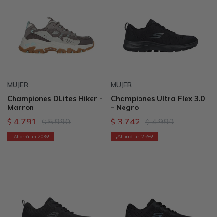
MUJER
MUJER
Championes DLites Hiker -
Championes Ultra Flex 3.0
Marron
- Negro
4.791
5.990
3.742
4.990
$
$
$
$
20
25