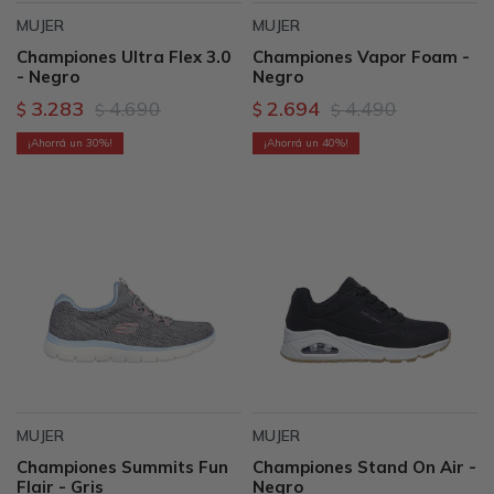
MUJER
MUJER
Championes Ultra Flex 3.0
Championes Vapor Foam -
- Negro
Negro
3.283
4.690
2.694
4.490
$
$
$
$
30
40
MUJER
MUJER
Championes Summits Fun
Championes Stand On Air -
Flair - Gris
Negro