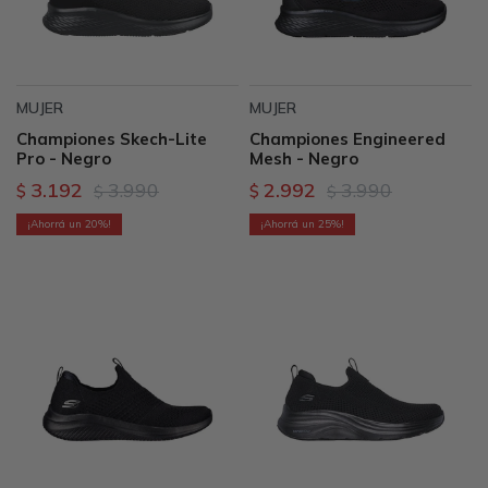
MUJER
MUJER
Championes Skech-Lite
Championes Engineered
Pro - Negro
Mesh - Negro
3.192
3.990
2.992
3.990
$
$
$
$
20
25