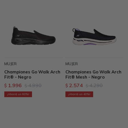
MUJER
MUJER
Championes Go Walk Arch
Championes Go Walk Arch
Fit® - Negro
Fit® Mesh - Negro
1.996
4.990
2.574
4.290
$
$
$
$
60
40