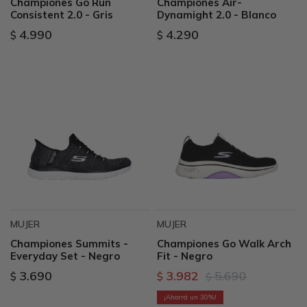
Championes Go Run
Championes Air-
Consistent 2.0 - Gris
Dynamight 2.0 - Blanco
4.990
4.290
$
$
MUJER
MUJER
Championes Summits -
Championes Go Walk Arch
Everyday Set - Negro
Fit - Negro
3.690
3.982
5.690
$
$
$
30