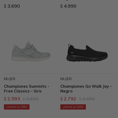
3.690
4.990
$
$
MUJER
MUJER
Championes Summits -
Championes Go Walk Joy -
Free Classics - Gris
Negro
2.593
3.990
2.792
3.490
$
$
$
$
35
20