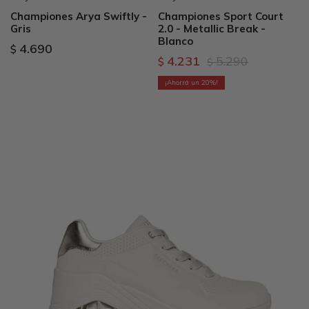
Championes Arya Swiftly -
Championes Sport Court
Gris
2.0 - Metallic Break -
Blanco
4.690
$
4.231
5.290
$
$
20