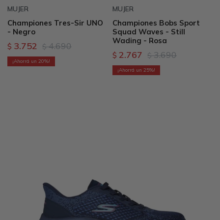
MUJER
MUJER
Championes Tres-Sir UNO
Championes Bobs Sport
- Negro
Squad Waves - Still
Wading - Rosa
3.752
4.690
$
$
2.767
3.690
$
$
20
25