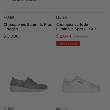
MUJER
MUJER
Championes Summits Plus
Championes Jade
- Negro
Luminous Spark - Gris
3.890
2.844
5.690
$
$
$
50
MUJER
MUJER