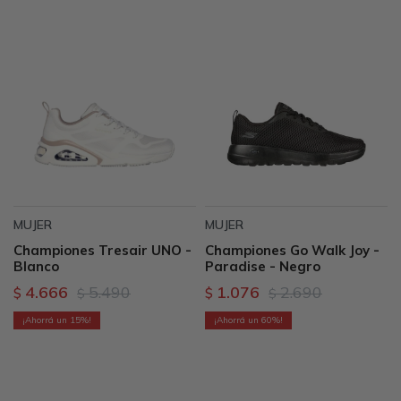
MUJER
MUJER
Championes Tresair UNO -
Championes Go Walk Joy -
Blanco
Paradise - Negro
4.666
5.490
1.076
2.690
$
$
$
$
15
60