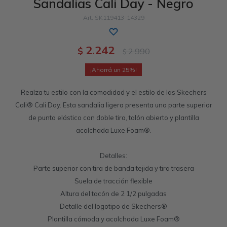
Sandalias Cali Day - Negro
Sandalias
Luxe Foam
GO WALK
Slip-ins
Goga Mat
Work & Safety
SK119413-14329
Slip-ins
Memory Foam
UNOs
Luxe Foam
2.242
$
2.990
$
Slip-On
Yoga Foam
Work & Safety
Memory Foam
25
Realza tu estilo con la comodidad y el estilo de las Skechers
Cali® Cali Day. Esta sandalia ligera presenta una parte superior
de punto elástico con doble tira, talón abierto y plantilla
acolchada Luxe Foam®.
Detalles:
Parte superior con tira de banda tejida y tira trasera
Suela de tracción flexible
Altura del tacón de 2 1/2 pulgadas
Detalle del logotipo de Skechers®
Plantilla cómoda y acolchada Luxe Foam®