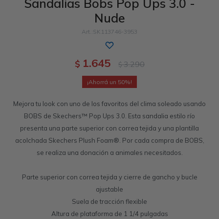
Sandalias Bobs Pop Ups 3.0 -
Nude
Sandalias
Luxe Foam
GO WALK
Slip-ins
Goga Mat
Work & Safety
SK113746-3953
Slip-ins
Memory Foam
UNOs
Luxe Foam
1.645
$
3.290
$
Slip-On
Yoga Foam
Work & Safety
Memory Foam
50
Mejora tu look con uno de los favoritos del clima soleado usando
BOBS de Skechers™ Pop Ups 3.0. Esta sandalia estilo río
presenta una parte superior con correa tejida y una plantilla
acolchada Skechers Plush Foam®. Por cada compra de BOBS,
se realiza una donación a animales necesitados.
Parte superior con correa tejida y cierre de gancho y bucle
ajustable
Suela de tracción flexible
Altura de plataforma de 1 1/4 pulgadas