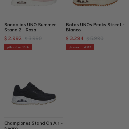
Sandalias UNO Summer
Botas UNOs Peaks Street -
Stand 2 - Rosa
Blanco
2.992
3.990
3.294
5.990
$
$
$
$
25
45
Championes Stand On Air -
Negro