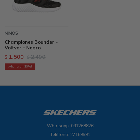
NIÑOS
Championes Bounder -
Voltvor - Negro
1.500
2.490
$
$
39
Whatsapp: 091268826
Teléfono: 27169991