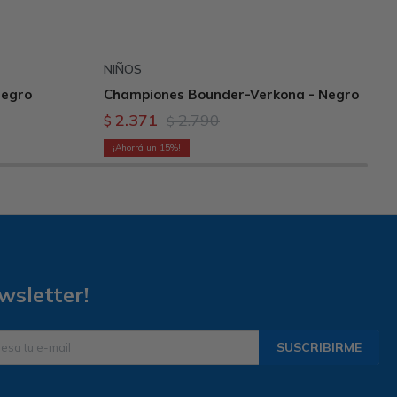
NIÑOS
Negro
Championes Bounder-Verkona - Negro
2.371
2.790
$
$
15
wsletter!
SUSCRIBIRME