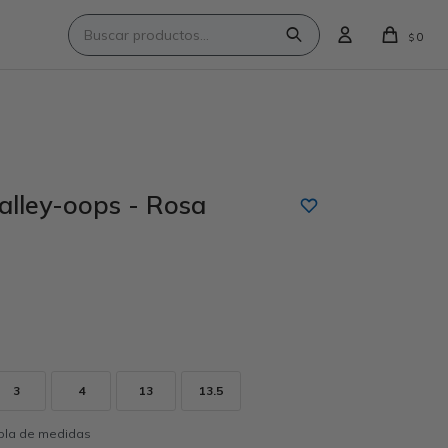
0
$
lley-oops - Rosa
3
4
13
13.5
abla de medidas