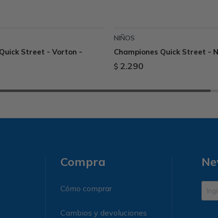
NIÑOS
uick Street - Vorton -
Championes Quick Street - 
2.290
$
Compra
Ne
Cómo comprar
Cambios y devoluciones