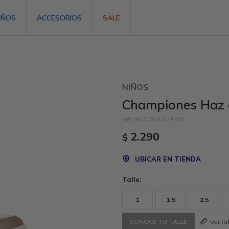
IÑOS
ACCESORIOS
SALE
NIÑOS
Championes Haz a
SK310241L-4499
2.290
$
UBICAR EN TIENDA
Talle:
1
1.5
2.5
Ver t
CONOCÉ TU TALLE