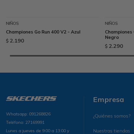
NIÑOS
NIÑOS
Championes Go Run 400 V2 - Azul
Championes Q
Negro
2.190
$
2.290
$
Empresa
Whatsapp: 091268826
¿Quiénes somos?
Teléfono: 27169991
Nuestras tiendas
Lunes a jueves de 9:00 a 13:00 y