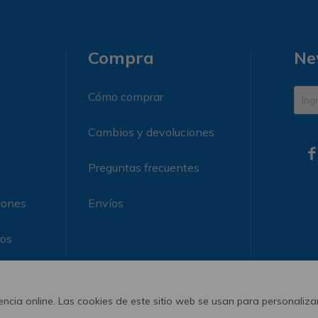
Compra
Ne
Cómo comprar
Cambios y devoluciones

Preguntas frecuentes
iones
Envíos
ros
ncia online. Las cookies de este sitio web se usan para personalizar