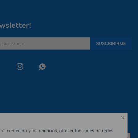
wsletter!
SUSCRIBIRME



 el contenido y los anuncios, ofrecer funciones de redes