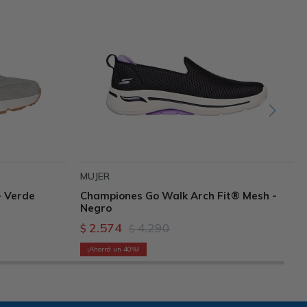
MUJER
- Verde
Championes Go Walk Arch Fit® Mesh -
Negro
2.574
4.290
$
$
40