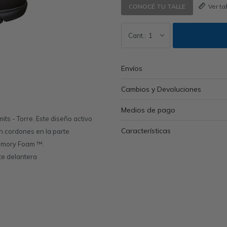
Ver t
CONOCÉ TU TALLE
1
Envíos
Cambios y Devoluciones
Medios de pago
ts - Torre. Este diseño activo
Características
n cordones en la parte
Memory Foam ™.
te delantera