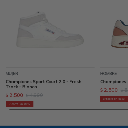
MUJER
HOMBRE
Championes Sport Court 2.0 - Fresh
Championes 
Track - Blanco
2.500
5
$
$
2.500
4.990
$
$
56
49