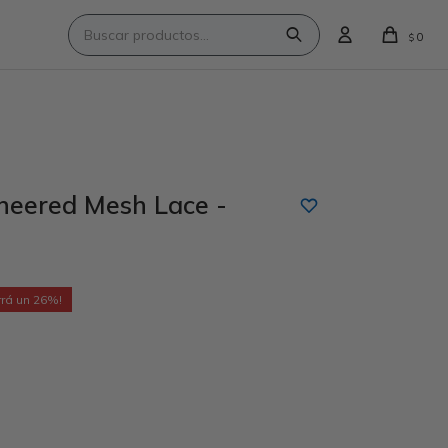
0
$
neered Mesh Lace -
26