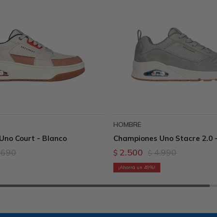
HOMBRE
Uno Court - Blanco
Championes Uno Stacre 2.0 
.690
2.500
4.990
$
$
49