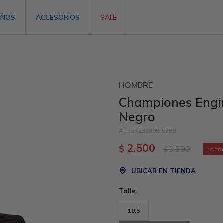
IÑOS
ACCESORIOS
SALE
HOMBRE
Championes Engi
Negro
SK232395-5768
2.500
$
3.390
$
UBICAR EN TIENDA
Talle:
10.5