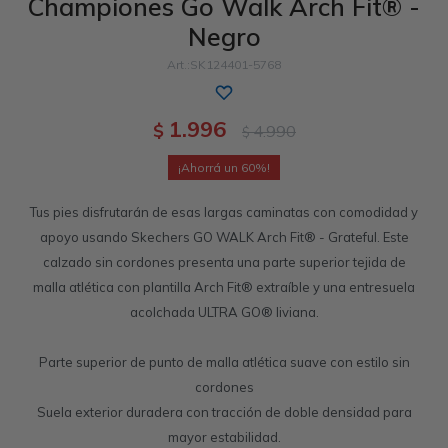
Championes Go Walk Arch Fit® -
Negro
Sandalias
Luxe Foam
GO WALK
Slip-ins
Goga Mat
Work & Safety
SK124401-5768
Slip-ins
Memory Foam
UNOs
Luxe Foam
1.996
$
4.990
$
Slip-On
Yoga Foam
Work & Safety
Memory Foam
60
Tus pies disfrutarán de esas largas caminatas con comodidad y
apoyo usando Skechers GO WALK Arch Fit® - Grateful. Este
calzado sin cordones presenta una parte superior tejida de
malla atlética con plantilla Arch Fit® extraíble y una entresuela
acolchada ULTRA GO® liviana.
Parte superior de punto de malla atlética suave con estilo sin
cordones
Suela exterior duradera con tracción de doble densidad para
mayor estabilidad.