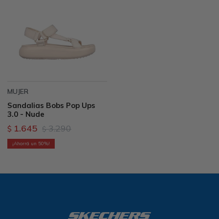
MUJER
Sandalias Bobs Pop Ups
3.0 - Nude
1.645
3.290
$
$
50