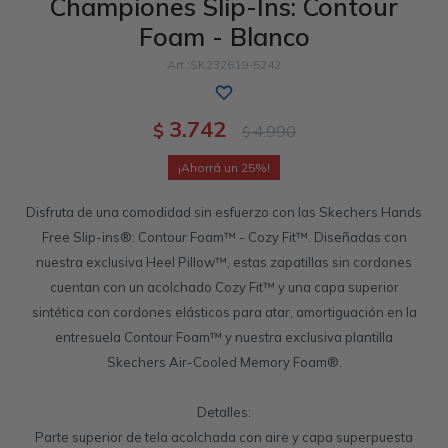
Championes Slip-Ins: Contour
Foam - Blanco
Sandalias
Luxe Foam
GO WALK
Slip-ins
Goga Mat
Work & Safety
SK232619-5242
Slip-ins
Memory Foam
UNOs
Luxe Foam
3.742
$
4.990
$
Slip-On
Yoga Foam
Work & Safety
Memory Foam
25
Air-Cooled
Air-Cooled
Disfruta de una comodidad sin esfuerzo con las Skechers Hands
Free Slip-ins®: Contour Foam™ - Cozy Fit™. Diseñadas con
nuestra exclusiva Heel Pillow™, estas zapatillas sin cordones
cuentan con un acolchado Cozy Fit™ y una capa superior
sintética con cordones elásticos para atar, amortiguación en la
entresuela Contour Foam™ y nuestra exclusiva plantilla
Skechers Air-Cooled Memory Foam®.
Detalles:
Parte superior de tela acolchada con aire y capa superpuesta