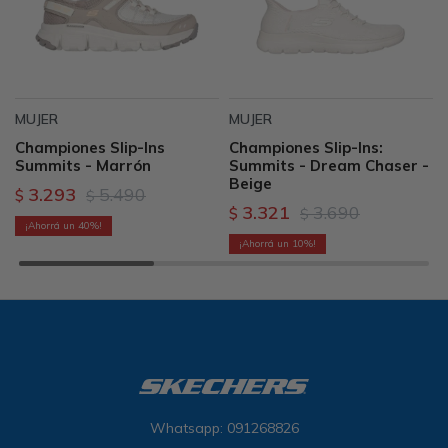
MUJER
MUJER
Championes Slip-Ins
Championes Slip-Ins:
Summits - Marrón
Summits - Dream Chaser -
Beige
3.293
5.490
$
$
3.321
3.690
$
$
40
10
Whatsapp: 091268826