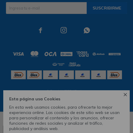
SUSCRIBIRME



© Copyright 2026 / Skechers

Esta página usa Cookies
En esta web usamos cookies, para ofrecerte la mejor
experiencia online. Las cookies de este sitio web se usan
para personalizar el contenido y los anuncios, ofrecer
10.5
funciones de redes sociales y analizar el tráfico,
publicidad y análisis web.
Ver tabla de medidas
CONOCÉ TU TALLE