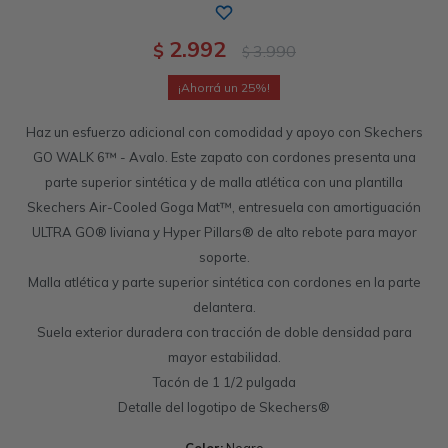
Sandalias
Luxe Foam
GO WALK
Slip-ins
Goga Mat
Work & Safety
2.992
$
3.990
$
Slip-ins
Memory Foam
UNOs
Slip-On
Luxe Foam
25
Haz un esfuerzo adicional con comodidad y apoyo con Skechers
Slip-On
Yoga Foam
Work & Safety
Memory Foam
GO WALK 6™ - Avalo. Este zapato con cordones presenta una
parte superior sintética y de malla atlética con una plantilla
Air-Cooled
Air-Cooled
Skechers Air-Cooled Goga Mat™, entresuela con amortiguación
ULTRA GO® liviana y Hyper Pillars® de alto rebote para mayor
soporte.
Malla atlética y parte superior sintética con cordones en la parte
delantera.
Suela exterior duradera con tracción de doble densidad para
mayor estabilidad.
Tacón de 1 1/2 pulgada
Detalle del logotipo de Skechers®