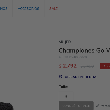
IÑOS
ACCESORIOS
SALE
MUJER
Championes Go W
SK124187-5768
2.792
$
3.490
$
UBICAR EN TIENDA
Talle:
5
Ver t
CONOCÉ TU TALLE