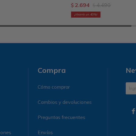
2.694
4.490
$
$
40
Compra
Ne
Cómo comprar
Cambios y devoluciones

Preguntas frecuentes
iones
Envíos