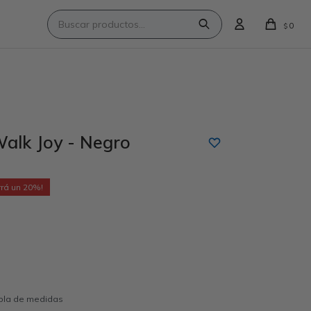
0
$
alk Joy - Negro
20
abla de medidas