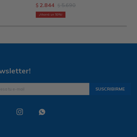
2.844
5.690
$
$
50
wsletter!
SUSCRIBIRME

