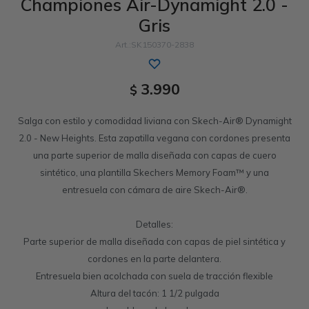
Championes Air-Dynamight 2.0 -
Gris
Sandalias
Memory Foam
GO WALK
Slip-ins
Luxe Foam
Work & Safety
SK150370-2838
Slip-ins
Yoga Foam
UNOs
Slip-On
Memory Foam
3.990
$
Slip-On
Work & Safety
Salga con estilo y comodidad liviana con Skech-Air® Dynamight
2.0 - New Heights. Esta zapatilla vegana con cordones presenta
una parte superior de malla diseñada con capas de cuero
sintético, una plantilla Skechers Memory Foam™ y una
entresuela con cámara de aire Skech-Air®.
Detalles:
Parte superior de malla diseñada con capas de piel sintética y
cordones en la parte delantera.
Entresuela bien acolchada con suela de tracción flexible
Altura del tacón: 1 1/2 pulgada