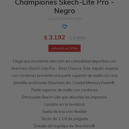
Championes Skech-Lite Pro -
Negro
Sandalias
Luxe Foam
GO WALK
Slip-ins
Goga Mat
Work & Safety
SK150044-5768
Slip-ins
Memory Foam
UNOs
Slip-On
Luxe Foam
3.192
$
3.990
$
Slip-On
Yoga Foam
Work & Safety
Memory Foam
20
Llega una excelente elección en comodidad deportiva con
Skechers Skech-Lite Pro - Best Chance. Este zapato vegano
con cordones presenta una parte superior de malla con una
plantilla acolchada Skechers Air-Cooled Memory Foam®.
Parte superior de malla con cordones
Entresuela Skech-Lite que absorbe los impactos
Lavable en la lavadora
Suela de tracción flexible
Tacón de 1 1/4 de pulgada
Detalle del logotipo de Skechers®