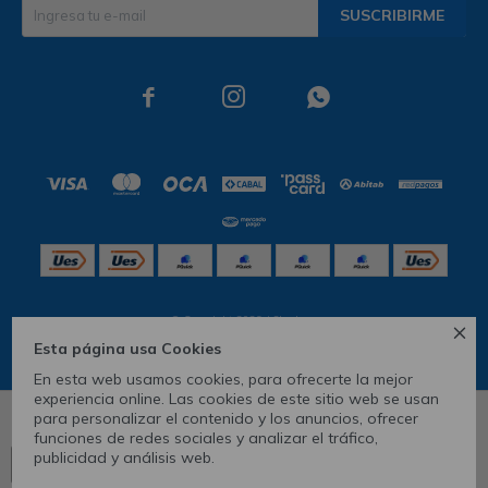
SUSCRIBIRME



© Copyright 2026 / Skechers

Esta página usa Cookies
En esta web usamos cookies, para ofrecerte la mejor
experiencia online. Las cookies de este sitio web se usan
para personalizar el contenido y los anuncios, ofrecer
6
10
funciones de redes sociales y analizar el tráfico,
publicidad y análisis web.
Ver tabla de medidas
CONOCÉ TU TALLE