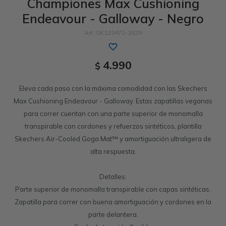
Championes Max Cushioning
Endeavour - Galloway - Negro
Sandalias
Memory Foam
GO WALK
Slip-ins
Luxe Foam
Work & Safety
SK129472-1629
Slip-ins
Yoga Foam
UNOs
Slip-On
Memory Foam
4.990
$
Slip-On
Work & Safety
Eleva cada paso con la máxima comodidad con las Skechers
Max Cushioning Endeavour - Galloway. Estas zapatillas veganas
para correr cuentan con una parte superior de monomalla
transpirable con cordones y refuerzos sintéticos, plantilla
Skechers Air-Cooled Goga Mat™ y amortiguación ultraligera de
alta respuesta.
Detalles:
Parte superior de monomalla transpirable con capas sintéticas.
Zapatilla para correr con buena amortiguación y cordones en la
parte delantera.