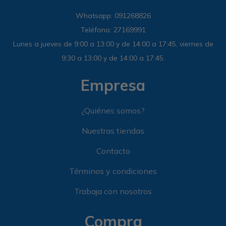
Whatsapp: 091268826
Sandalias
Luxe Foam
GO WALK
Slip-ins
Goga Mat
Work & Safety
Teléfono: 27169991
Slip-ins
Memory Foam
UNOs
Slip-On
Luxe Foam
Lunes a jueves de 9:00 a 13:00 y de 14:00 a 17:45, viernes de
9:30 a 13:00 y de 14:00 a 17:45.
Slip-On
Yoga Foam
Work & Safety
Memory Foam
Empresa
¿Quiénes somos?
Nuestras tiendas
Contacto
Términos y condiciones
Trabaja con nosotros
Compra