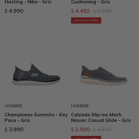
Hasting - Niko - Gris
Cushioning - Gris
4.990
4.492
5.990
$
$
$
25
HOMBRE
HOMBRE
Championes Summits - Key
Calzado Slip-ins Mark
Pace - Gris
Nason: Casual Glide - Gris
3.990
2.500
4.690
$
$
$
46