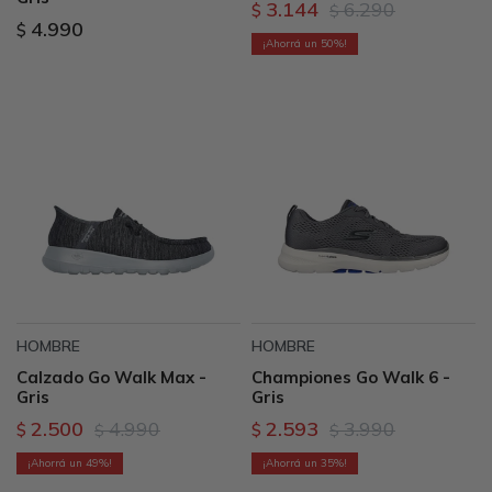
3.144
6.290
$
$
4.990
$
50
HOMBRE
HOMBRE
Calzado Go Walk Max -
Championes Go Walk 6 -
Gris
Gris
2.500
4.990
2.593
3.990
$
$
$
$
49
35