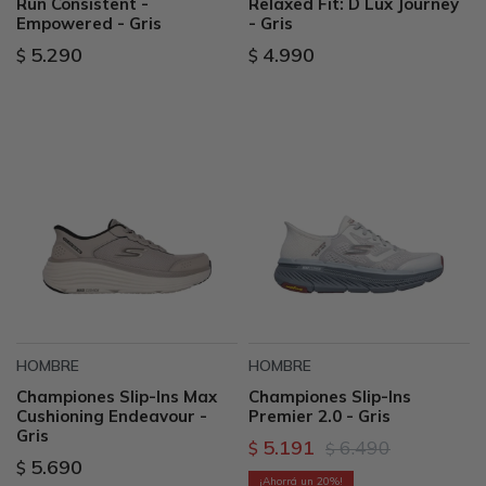
Run Consistent -
Relaxed Fit: D Lux Journey
Empowered - Gris
- Gris
5.290
4.990
$
$
HOMBRE
HOMBRE
Championes Slip-Ins Max
Championes Slip-Ins
Cushioning Endeavour -
Premier 2.0 - Gris
Gris
5.191
6.490
$
$
5.690
$
20