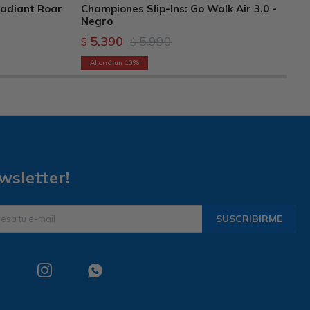
Radiant Roar
Championes Slip-Ins: Go Walk Air 3.0 -
Negro
5.390
5.990
$
$
10
wsletter!
SUSCRIBIRME

