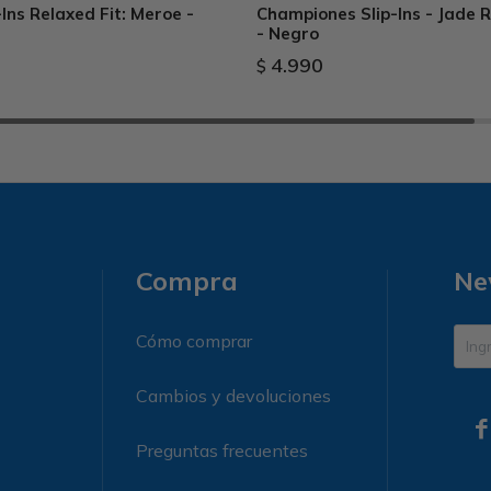
Ins Relaxed Fit: Meroe -
Championes Slip-Ins - Jade 
- Negro
4.990
$
Compra
Ne
Cómo comprar
Cambios y devoluciones

Preguntas frecuentes