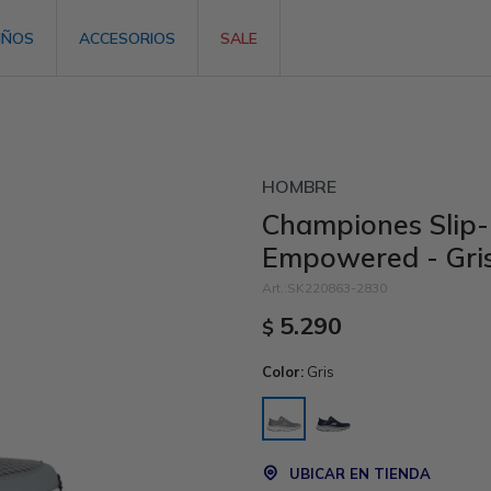
IÑOS
ACCESORIOS
SALE
HOMBRE
Championes Slip-I
Empowered - Gri
SK220863-2830
5.290
$
Color:
Gris
UBICAR EN TIENDA