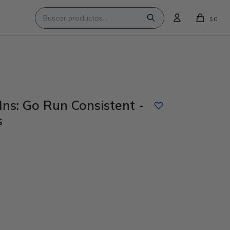
0
$
ns: Go Run Consistent -
s