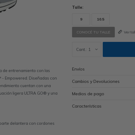
Talle:
9
10.5
Ver t
CONOCÉ TU TALLE
1
Envíos
na de entrenamiento con las
™ - Empowered. Diseñadas con
Cambios y Devoluciones
 rendimiento cuentan con una
guación ligera ULTRA GO® y una
Medios de pago
Características
y parte delantera con cordones