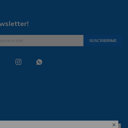
wsletter!
SUSCRIBIRME


