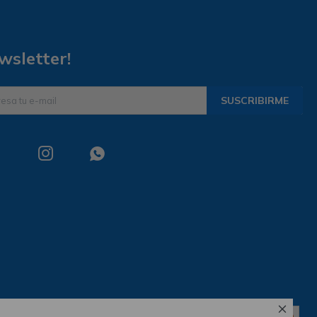
wsletter!
SUSCRIBIRME


