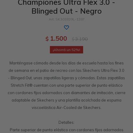
Championes Ultra Flex 3.0 -
Blinged Out - Negro
Sandalias
Luxe Foam
GO WALK
Slip-ins
Goga Mat
Work & Safety
SK303839L-1397
Slip-ins
Memory Foam
UNOs
Luxe Foam
1.500
$
3.190
$
Slip-On
Yoga Foam
Work & Safety
Memory Foam
52
Manténgase cómodo desde los días de escuela hasta los fines
de semana en el patio de recreo con las Skechers Ultra Flex 3.0
- Blinged Out, unas zapatillas ligeras y cómodas. Estas zapatillas
Stretch Fit® cuentan con una parte superior de punto elástico
con cordones fijos adornados con diamantes de imitación, cierre
adaptable de Skechers y una plantilla acolchada de espuma
viscoelástica Air-Cooled de Skechers.
Detalles:
Parte superior de punto elástico con cordones fijos adornados