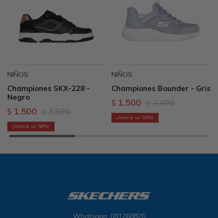
NIÑOS
NIÑOS
Championes SKX-228 -
Championes Bounder - Gris
Negro
1.500
2.490
$
$
1.500
3.590
$
$
39
58
Whatsapp: 091268826