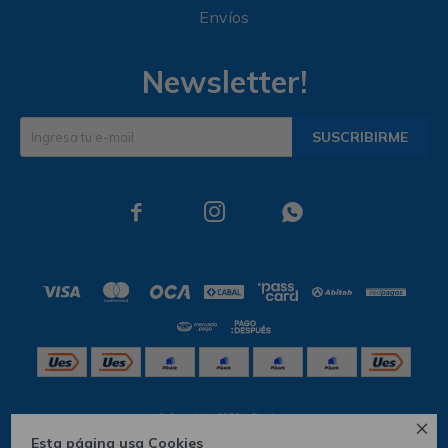
Envíos
Newsletter!
SUSCRIBIRME



© Copyright 2026 / Skechers

Esta página usa Cookies