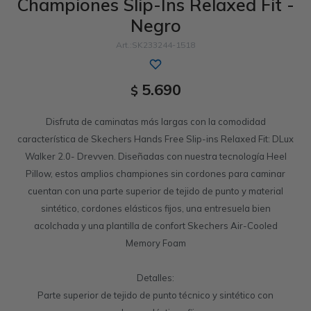
Championes Slip-Ins Relaxed Fit -
Negro
Sandalias
Luxe Foam
GO WALK
Slip-ins
Goga Mat
Work & Safety
SK233244-1518
Slip-ins
Memory Foam
UNOs
Luxe Foam
5.690
$
Slip-On
Yoga Foam
Work & Safety
Memory Foam
Disfruta de caminatas más largas con la comodidad
característica de Skechers Hands Free Slip-ins Relaxed Fit: DLux
Walker 2.0- Drevven. Diseñadas con nuestra tecnología Heel
Pillow, estos amplios championes sin cordones para caminar
cuentan con una parte superior de tejido de punto y material
sintético, cordones elásticos fijos, una entresuela bien
acolchada y una plantilla de confort Skechers Air-Cooled
Memory Foam
Detalles:
Parte superior de tejido de punto técnico y sintético con