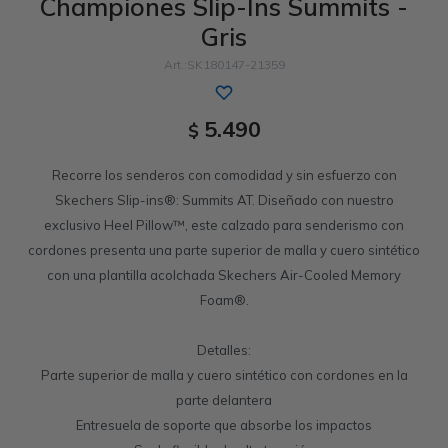
Championes Slip-Ins Summits -
Gris
Sandalias
Luxe Foam
GO WALK
Slip-ins
Goga Mat
Work & Safety
SK180147-21359
Slip-ins
Memory Foam
UNOs
Slip-On
Luxe Foam
5.490
$
Slip-On
Yoga Foam
Work & Safety
Memory Foam
Recorre los senderos con comodidad y sin esfuerzo con
Air-Cooled
Air-Cooled
Skechers Slip-ins®: Summits AT. Diseñado con nuestro
exclusivo Heel Pillow™, este calzado para senderismo con
cordones presenta una parte superior de malla y cuero sintético
con una plantilla acolchada Skechers Air-Cooled Memory
Foam®.
Detalles:
Parte superior de malla y cuero sintético con cordones en la
parte delantera
Entresuela de soporte que absorbe los impactos