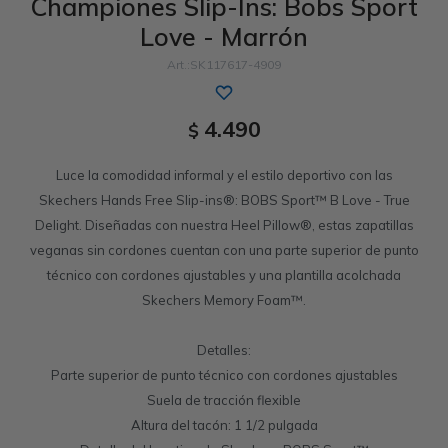
Championes Slip-Ins: Bobs Sport
Love - Marrón
Sandalias
Luxe Foam
GO WALK
Slip-ins
Goga Mat
Work & Safety
SK117617-4909
Slip-ins
Memory Foam
UNOs
Slip-On
Luxe Foam
4.490
$
Slip-On
Yoga Foam
Work & Safety
Memory Foam
Luce la comodidad informal y el estilo deportivo con las
Skechers Hands Free Slip-ins®: BOBS Sport™ B Love - True
Delight. Diseñadas con nuestra Heel Pillow®, estas zapatillas
veganas sin cordones cuentan con una parte superior de punto
técnico con cordones ajustables y una plantilla acolchada
Skechers Memory Foam™.
Detalles:
Parte superior de punto técnico con cordones ajustables
Suela de tracción flexible
Altura del tacón: 1 1/2 pulgada