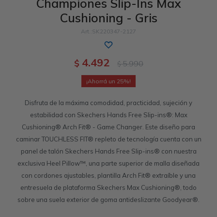
Championes Slip-Ins Max
Cushioning - Gris
Sandalias
Luxe Foam
GO WALK
Slip-ins
Goga Mat
Work & Safety
SK220347-2127
Slip-ins
Memory Foam
UNOs
Luxe Foam
4.492
$
5.990
$
Slip-On
Yoga Foam
Work & Safety
Memory Foam
25
Disfruta de la máxima comodidad, practicidad, sujeción y
estabilidad con Skechers Hands Free Slip-ins®: Max
Cushioning® Arch Fit® - Game Changer. Este diseño para
caminar TOUCHLESS FIT® repleto de tecnología cuenta con un
panel de talón Skechers Hands Free Slip-ins® con nuestra
exclusiva Heel Pillow™, una parte superior de malla diseñada
con cordones ajustables, plantilla Arch Fit® extraíble y una
entresuela de plataforma Skechers Max Cushioning®, todo
sobre una suela exterior de goma antideslizante Goodyear®.