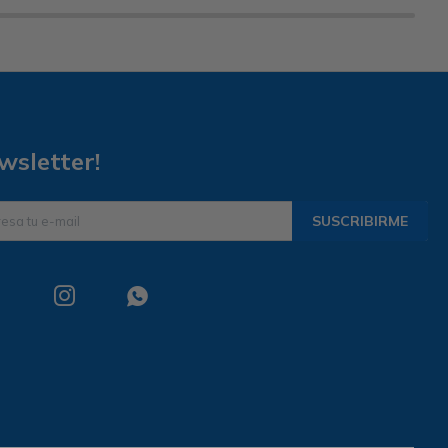
wsletter!
SUSCRIBIRME

