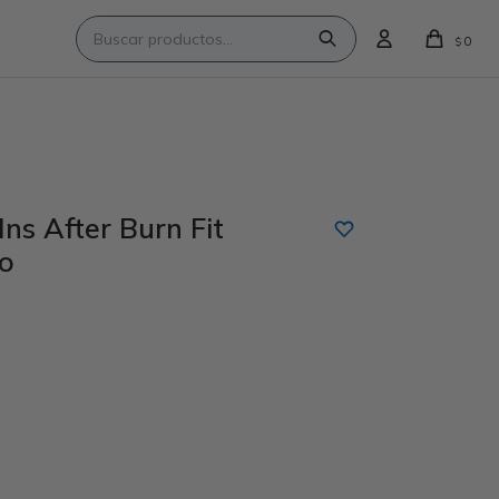
0
$
ns After Burn Fit
o