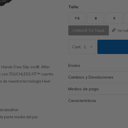
Talle:
7.5
8
9
Ver t
CONOCÉ TU TALLE
1
Envíos
 Hands Free Slip-ins®: After
res con TOUCHLESS FIT™ cuenta
Cambios y Devoluciones
s de nuestra tecnología Heel
Medios de pago
Características
duraleather
 la parte media del pie.