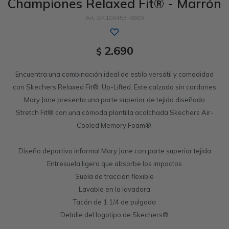
Championes Relaxed Fit® - Marrón
Sandalias
Luxe Foam
GO WALK
Slip-ins
Goga Mat
Work & Safety
SK100453-4909
Slip-ins
Memory Foam
UNOs
Luxe Foam
2.690
$
Slip-On
Yoga Foam
Work & Safety
Memory Foam
Encuentra una combinación ideal de estilo versátil y comodidad
con Skechers Relaxed Fit®: Up-Lifted. Este calzado sin cordones
Mary Jane presenta una parte superior de tejido diseñado
Stretch Fit® con una cómoda plantilla acolchada Skechers Air-
Cooled Memory Foam®.
Diseño deportivo informal Mary Jane con parte superior tejida
Entresuela ligera que absorbe los impactos
Suela de tracción flexible
Lavable en la lavadora
Tacón de 1 1/4 de pulgada
Detalle del logotipo de Skechers®