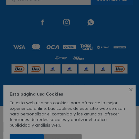



© Copyright 2026 / Skechers

Esta página usa Cookies
En esta web usamos cookies, para ofrecerte la mejor
experiencia online. Las cookies de este sitio web se usan
para personalizar el contenido y los anuncios, ofrecer
5
6
funciones de redes sociales y analizar el tráfico,
publicidad y análisis web.
Ver tabla de medidas
CONOCÉ TU TALLE
Fenicio