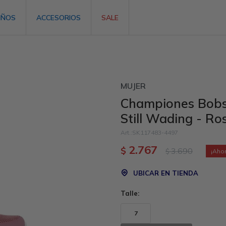
IÑOS
ACCESORIOS
SALE
MUJER
Championes Bobs
Still Wading - Ro
SK117483-4497
2.767
$
3.690
$
UBICAR EN TIENDA
Talle:
7