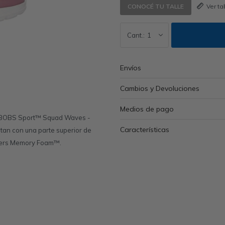
Ver t
CONOCÉ TU TALLE
1
Envíos
Cambios y Devoluciones
Medios de pago
s BOBS Sport™ Squad Waves -
Características
ntan con una parte superior de
echers Memory Foam™.