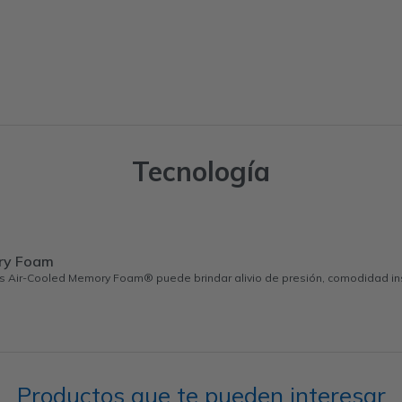
Tecnología
ry Foam
s Air-Cooled Memory Foam® puede brindar alivio de presión, comodidad ins
Productos que te pueden interesar