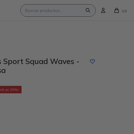
0
$
 Sport Squad Waves -
sa
25