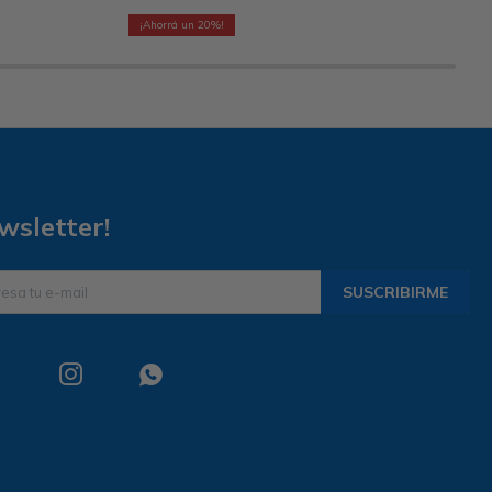
20
wsletter!
SUSCRIBIRME

