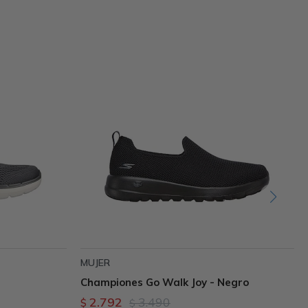
MUJER
s
Championes Go Walk Joy - Negro
2.792
3.490
$
$