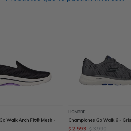
HOMBRE
Go Walk Arch Fit® Mesh -
Championes Go Walk 6 - Gri
2.593
3.990
$
$