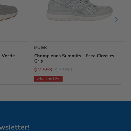
MUJER
- Verde
Championes Summits - Free Classics -
Gris
2.593
3.990
$
$
35
wsletter!