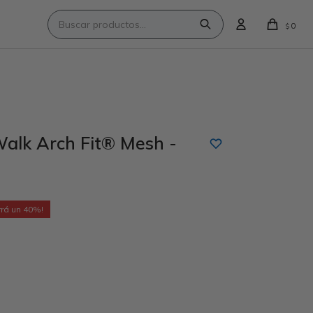
0
$
alk Arch Fit® Mesh -
40