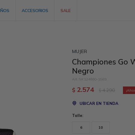
IÑOS
ACCESORIOS
SALE
MUJER
Championes Go W
Negro
SK124880-1569
2.574
$
4.290
$
UBICAR EN TIENDA
Talle:
6
10