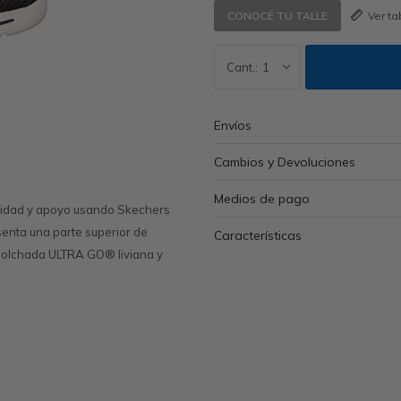
Ver t
CONOCÉ TU TALLE
1
Envíos
Cambios y Devoluciones
Medios de pago
odidad y apoyo usando Skechers
senta una parte superior de
Características
 acolchada ULTRA GO® liviana y