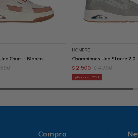
HOMBRE
Uno Court - Blanco
Championes Uno Stacre 2.0 
.690
2.500
4.990
$
$
49
Compra
Ne