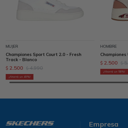
MUJER
HOMBRE
Championes Sport Court 2.0 - Fresh
Championes 
Track - Blanco
2.500
5
$
$
2.500
4.990
$
$
56
49
Empresa