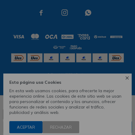



© Copyright 2026 / Skechers

Esta página usa Cookies
En esta web usamos cookies, para ofrecerte la mejor
experiencia online. Las cookies de este sitio web se usan
para personalizar el contenido y los anuncios, ofrecer
10
funciones de redes sociales y analizar el tráfico,
publicidad y análisis web.
Ver tabla de medidas
CONOCÉ TU TALLE
Fenicio
ACEPTAR
1
RECHAZAR
COMPRAR