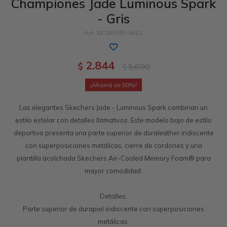
Championes Jade Luminous Spark
- Gris
Sandalias
Luxe Foam
GO WALK
Slip-ins
Goga Mat
Work & Safety
SK185393-4621
Slip-ins
Memory Foam
UNOs
Luxe Foam
2.844
$
5.690
$
Slip-On
Yoga Foam
Work & Safety
Memory Foam
50
Las elegantes Skechers Jade - Luminous Spark combinan un
estilo estelar con detalles llamativos. Este modelo bajo de estilo
deportivo presenta una parte superior de duraleather iridiscente
con superposiciones metálicas, cierre de cordones y una
plantilla acolchada Skechers Air-Cooled Memory Foam® para
mayor comodidad.
Detalles:
Parte superior de durapiel iridiscente con superposiciones
metálicas.