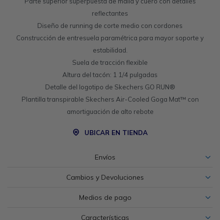
Parte superior superpuesta de malla y cuero con detalles
reflectantes
Diseño de running de corte medio con cordones
Construcción de entresuela paramétrica para mayor soporte y
estabilidad.
Suela de tracción flexible
Altura del tacón: 1 1/4 pulgadas
Detalle del logotipo de Skechers GO RUN®
Plantilla transpirable Skechers Air-Cooled Goga Mat™ con
amortiguación de alto rebote
UBICAR EN TIENDA
Envíos
Cambios y Devoluciones
Medios de pago
Características