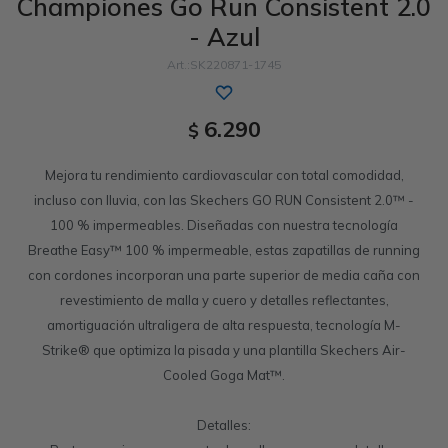
Championes Go Run Consistent 2.0
- Azul
Sandalias
Luxe Foam
GO WALK
Slip-ins
Goga Mat
Work & Safety
SK220871-1745
Slip-ins
Memory Foam
UNOs
Luxe Foam
6.290
$
Slip-On
Yoga Foam
Work & Safety
Memory Foam
Mejora tu rendimiento cardiovascular con total comodidad,
incluso con lluvia, con las Skechers GO RUN Consistent 2.0™ -
100 % impermeables. Diseñadas con nuestra tecnología
Breathe Easy™ 100 % impermeable, estas zapatillas de running
con cordones incorporan una parte superior de media caña con
revestimiento de malla y cuero y detalles reflectantes,
amortiguación ultraligera de alta respuesta, tecnología M-
Strike® que optimiza la pisada y una plantilla Skechers Air-
Cooled Goga Mat™.
Detalles: