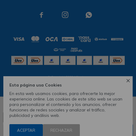



© Copyright 2026 / Skechers

Esta página usa Cookies
En esta web usamos cookies, para ofrecerte la mejor
experiencia online. Las cookies de este sitio web se usan
para personalizar el contenido y los anuncios, ofrecer
1
1.5
2.5
3
5
6
6.5
funciones de redes sociales y analizar el tráfico,
publicidad y análisis web.
Ver tabla de medidas
CONOCÉ TU TALLE
Fenicio
ACEPTAR
1
RECHAZAR
COMPRAR