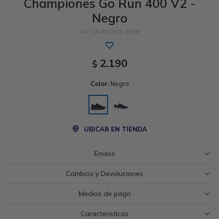
Championes Go Run 400 V2 -
Negro
Sandalias
Luxe Foam
GO WALK
Slip-ins
Goga Mat
Work & Safety
SK405093L-5768
Slip-ins
Memory Foam
UNOs
Luxe Foam
2.190
$
Slip-On
Yoga Foam
Work & Safety
Memory Foam
Color:
Negro
Air-Cooled
Air-Cooled
UBICAR EN TIENDA
Envíos
Cambios y Devoluciones
Medios de pago
Características