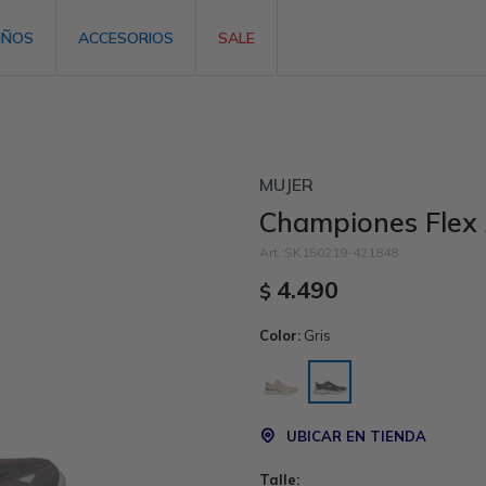
IÑOS
ACCESORIOS
SALE
MUJER
Championes Flex 
SK150219-421848
4.490
$
Color:
Gris
UBICAR EN TIENDA
Talle: