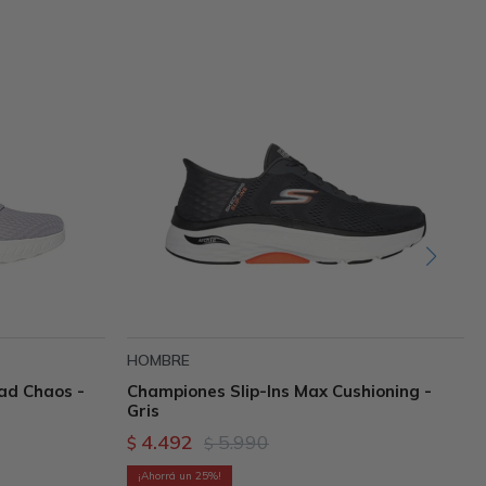
HOMBRE
ad Chaos -
Championes Slip-Ins Max Cushioning -
Gris
4.492
5.990
$
$
25