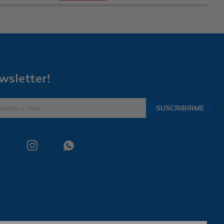
wsletter!
SUSCRIBIRME

