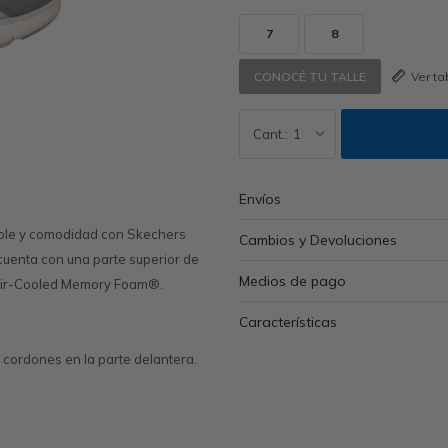
7
8
Ver t
CONOCÉ TU TALLE
1
Envíos
xible y comodidad con Skechers
Cambios y Devoluciones
cuenta con una parte superior de
Medios de pago
s Air-Cooled Memory Foam®.
Características
 cordones en la parte delantera.