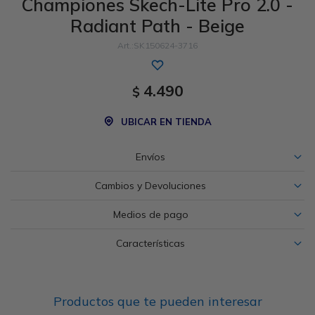
Championes Skech-Lite Pro 2.0 -
Radiant Path - Beige
Sandalias
Luxe Foam
GO WALK
Slip-ins
Goga Mat
Work & Safety
SK150624-3716
Slip-ins
Memory Foam
UNOs
Slip-On
Luxe Foam
4.490
$
Slip-On
Yoga Foam
Work & Safety
Memory Foam
UBICAR EN TIENDA
Envíos
Cambios y Devoluciones
Medios de pago
Características
Productos que te pueden interesar