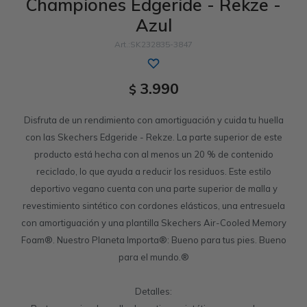
Championes Edgeride - Rekze -
Azul
Sandalias
Luxe Foam
GO WALK
Slip-ins
Goga Mat
Work & Safety
SK232835-3847
Slip-ins
Memory Foam
UNOs
Slip-On
Luxe Foam
3.990
$
Slip-On
Yoga Foam
Work & Safety
Memory Foam
Disfruta de un rendimiento con amortiguación y cuida tu huella
con las Skechers Edgeride - Rekze. La parte superior de este
producto está hecha con al menos un 20 % de contenido
reciclado, lo que ayuda a reducir los residuos. Este estilo
deportivo vegano cuenta con una parte superior de malla y
revestimiento sintético con cordones elásticos, una entresuela
con amortiguación y una plantilla Skechers Air-Cooled Memory
Foam®. Nuestro Planeta Importa®: Bueno para tus pies. Bueno
para el mundo.®
Detalles: