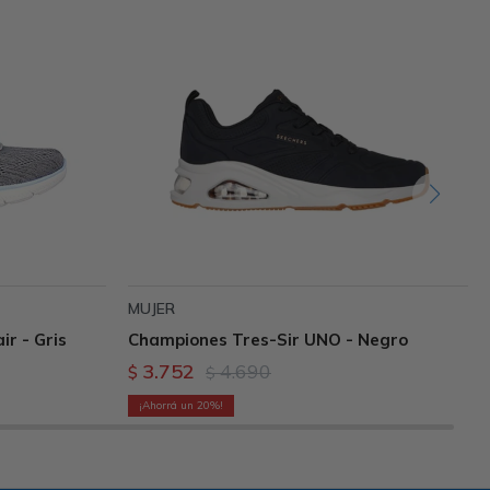
MUJER
r - Gris
Championes Tres-Sir UNO - Negro
3.752
4.690
$
$
20