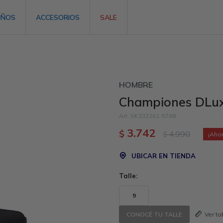
IÑOS
ACCESORIOS
SALE
HOMBRE
Championes DLux
SK232261-5768
3.742
$
4.990
$
UBICAR EN TIENDA
Talle:
9
Ver t
CONOCÉ TU TALLE