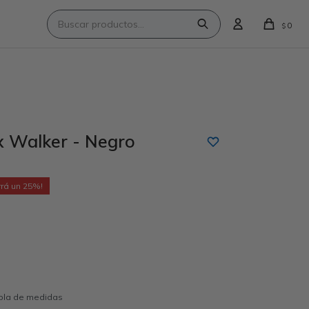
0
$
 Walker - Negro
25
abla de medidas