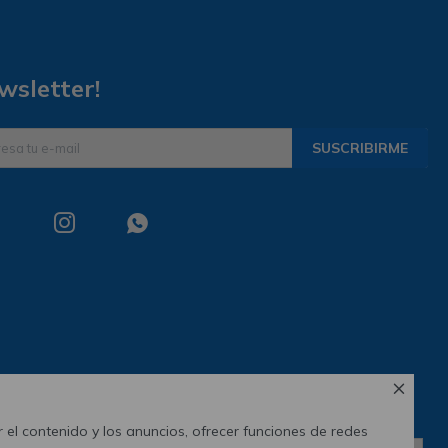
wsletter!
SUSCRIBIRME



 el contenido y los anuncios, ofrecer funciones de redes