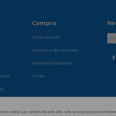
Compra
Ne
Cómo comprar
Cambios y devoluciones

Preguntas frecuentes
iones
Envíos
ros
ncia online. Las cookies de este sitio web se usan para personalizar