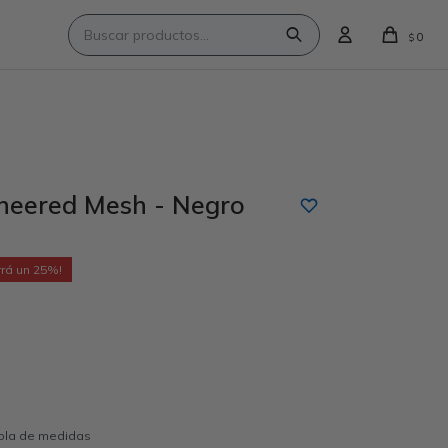
0
$
neered Mesh - Negro
25
abla de medidas