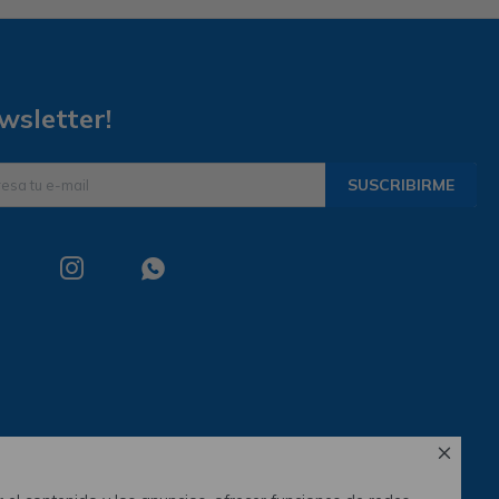
wsletter!
SUSCRIBIRME


