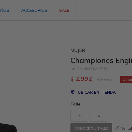
IÑOS
ACCESORIOS
SALE
MUJER
Championes Engi
SK149991W-5768
2.992
$
3.990
$
UBICAR EN TIENDA
Talle:
5
6
Ver t
CONOCÉ TU TALLE