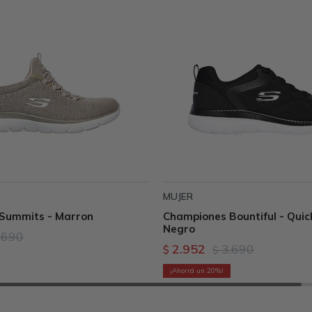
MUJER
Summits - Marron
Championes Bountiful - Quic
Negro
.690
2.952
3.690
$
$
20