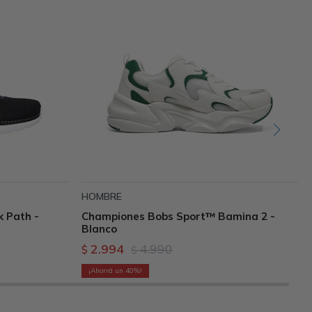
HOMBRE
k Path -
Championes Bobs Sport™ Bamina 2 -
Blanco
2.994
4.990
$
$
40