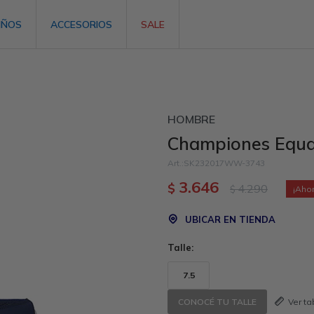
IÑOS
ACCESORIOS
SALE
HOMBRE
Championes Equal
SK232017WW-3743
3.646
$
4.290
$
UBICAR EN TIENDA
Talle:
7.5
Ver t
CONOCÉ TU TALLE