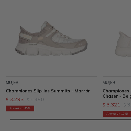
MUJER
MUJER
Championes Slip-Ins Summits - Marrón
Championes S
Chaser - Bei
3.293
5.490
$
$
3.321
3
$
$
40
10