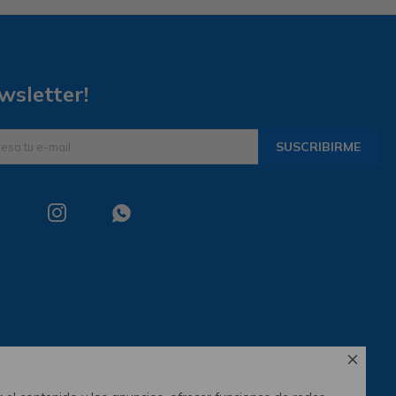
wsletter!
SUSCRIBIRME


