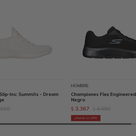
HOMBRE
lip-Ins: Summits - Dream
Championes Flex Engineered
ge
Negro
.690
3.367
4.490
$
$
25