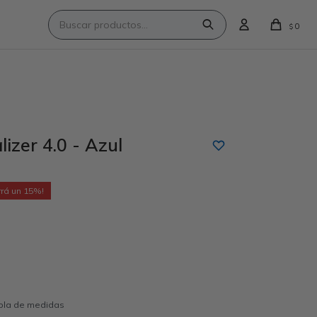
0
$
izer 4.0 - Azul
15
abla de medidas