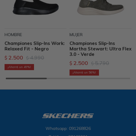
HOMBRE
MUJER
Championes Slip-Ins Work:
Championes Slip-Ins
Relaxed Fit - Negro
Martha Stewart: Ultra Flex
3.0 - Verde
2.500
4.990
$
$
2.500
5.790
$
$
49
56
Whatsapp: 091268826