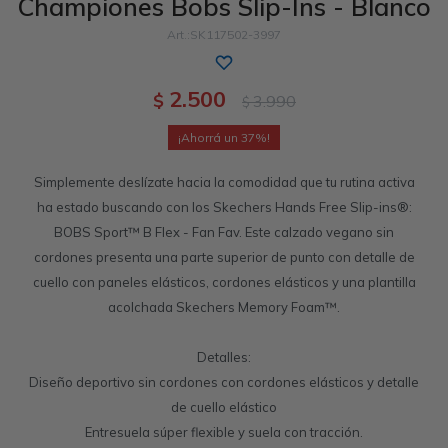
Championes Bobs Slip-Ins - Blanco
Sandalias
Luxe Foam
GO WALK
Slip-ins
Goga Mat
Work & Safety
SK117502-3997
Slip-ins
Memory Foam
UNOs
Luxe Foam
2.500
$
3.990
$
Slip-On
Yoga Foam
Work & Safety
Memory Foam
37
Simplemente deslízate hacia la comodidad que tu rutina activa
ha estado buscando con los Skechers Hands Free Slip-ins®:
BOBS Sport™ B Flex - Fan Fav. Este calzado vegano sin
cordones presenta una parte superior de punto con detalle de
cuello con paneles elásticos, cordones elásticos y una plantilla
acolchada Skechers Memory Foam™.
Detalles:
Diseño deportivo sin cordones con cordones elásticos y detalle
de cuello elástico
Entresuela súper flexible y suela con tracción.